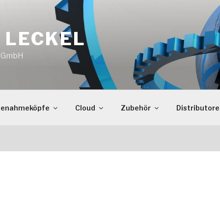
 LECKEL
o GmbH
benahmeköpfe
Cloud
Zubehör
Distributor