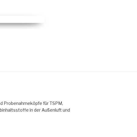
7/50-RV 19"
und Probenahmeköpfe für TSPM,
inhaltsstoffe in der Außenluft und