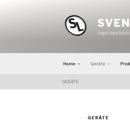
Zum
Inhalt
springen
SVEN
Ingenieurbür
Home
Geräte
Pro
GERÄTE
GERÄTE