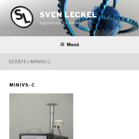
Zum
Inhalt
SVEN LECKEL
springen
Ingenieurbüro GmbH
Menü
GERÄTE
»
MINIVS-C
MINIVS-C