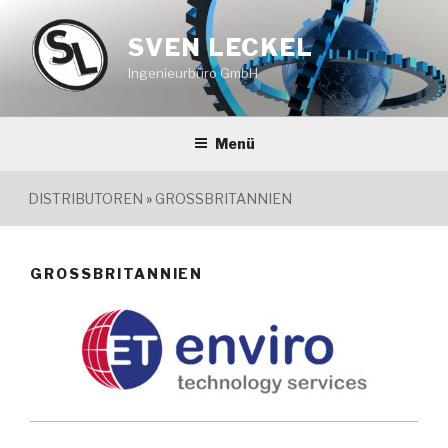
Zum
Inhalt
SVEN LECKEL
springen
Ingenieurbüro GmbH
Menü
DISTRIBUTOREN
»
GROSSBRITANNIEN
GROSSBRITANNIEN