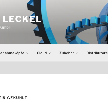
 LECKEL
o GmbH
benahmeköpfe
Cloud
Zubehör
Distributor
IN GEKÜHLT