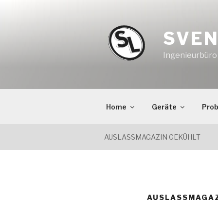
Zum
Inhalt
springen
SVEN
Ingenieurbür
Home
Geräte
Pro
AUSLASSMAGAZIN GEKÜHLT
AUSLASSMAGAZ